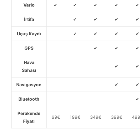
Vario
✔
✔
✔
✔
✔
İrtifa
✔
✔
✔
✔
Uçuş Kaydı
✔
✔
✔
✔
GPS
✔
✔
✔
Hava
✔
✔
Sahası
Navigasyon
✔
✔
Bluetooth
✔
Perakende
69€
199€
349€
399€
49
Fiyatı