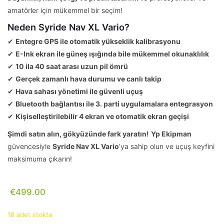
amatörler için mükemmel bir seçim!
Neden Syride Nav XL Vario?
✔
Entegre GPS ile otomatik yükseklik kalibrasyonu
✔
E-Ink ekran ile güneş ışığında bile mükemmel okunaklılık
✔
10 ila 40 saat arası uzun pil ömrü
✔
Gerçek zamanlı hava durumu ve canlı takip
✔
Hava sahası yönetimi ile güvenli uçuş
✔
Bluetooth bağlantısı ile 3. parti uygulamalara entegrasyon
✔
Kişiselleştirilebilir 4 ekran ve otomatik ekran geçişi
Şimdi satın alın, gökyüzünde fark yaratın!
Yp Ekipman
güvencesiyle
Syride Nav XL Vario
’ya sahip olun ve uçuş keyfini
maksimuma çıkarın!
€
499.00
18 adet stokta