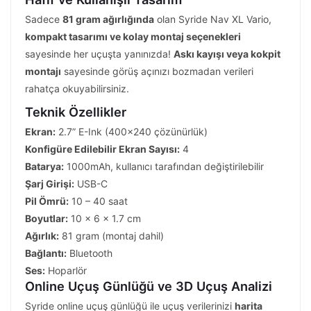
Sadece
81 gram ağırlığında
olan Syride Nav XL Vario,
kompakt tasarımı ve kolay montaj seçenekleri
sayesinde her uçuşta yanınızda!
Askı kayışı veya kokpit
montajı
sayesinde görüş açınızı bozmadan verileri
rahatça okuyabilirsiniz.
Teknik Özellikler
Ekran:
2.7” E-Ink (400×240 çözünürlük)
Konfigüre Edilebilir Ekran Sayısı:
4
Batarya:
1000mAh, kullanıcı tarafından değiştirilebilir
Şarj Girişi:
USB-C
Pil Ömrü:
10 – 40 saat
Boyutlar:
10 x 6 x 1.7 cm
Ağırlık:
81 gram (montaj dahil)
Bağlantı:
Bluetooth
Ses:
Hoparlör
Online Uçuş Günlüğü ve 3D Uçuş Analizi
Syride online uçuş günlüğü ile uçuş verilerinizi
harita