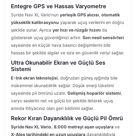
Entegre GPS ve Hassas Varyometre
Syride Nav XL Vario’nun
yerleşik GPS alıcısı
,
otomatik
yükseklik kalibrasyonu
yaparak uçuş verilerini en doğru
şekilde sunar. Ayrıca
yer hızı ve rüzgâr hızını
da
göstererek uçuş güvenliğinizi artırır.
Son nesil sensörleri
sayesinde en küçük hava basıncı değişimlerini bile
hassas bir şekilde algılar ve size en güvenilir veriyi sağlar.
Ultra Okunabilir Ekran ve Güçlü Ses
Sistemi
E-Ink ekran teknolojisi
, doğrudan güneş ışığında bile
mükemmel okunabilirlik sağlar. Düşük enerji tüketimi
sayesinde pil ömrünü uzatır.
Gelişmiş hoparlör sistemi
,
varyo seslerini net ve güçlü bir şekilde ileterek uçuş
anında ihtiyacınız olan geri bildirimi sağlar.
Rekor Kıran Dayanıklılık ve Güçlü Pil Ömrü
Syride Nav XL Vario
,
8.000 metreyi aşan uçuşlara
ve
X-Alps tarihindeki en uzun uçuşlara
dayanıklılığıyla