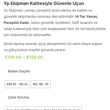
Yp Ekipman Kalitesiyle Güvenle Uçun
Yp Ekipman, yamaç paraşütü sporcularına en kaliteli ve
güvenilir ekipmanları sunmayı ilke edinmiştir.
Hi Tec Yamaç
Paraşütü Kaskı
, üstün güvenlik özellikleri, hafif tasarımı ve
rahat kullanımıyla hem yeni başlayanlar hem de tecrübeli pilotlar
için mükemmel bir alternatiftir.
Şimdi sipariş vererek uçuş deneyiminizi bir adım öteye taşıyın
ve gökyüzünün keyfini güvenle çıkarın.
€
129.00
–
€
159.00
Beden Seçimi
S/M 55 - 58 cm
M/L 58 - 61
Çene Koruma