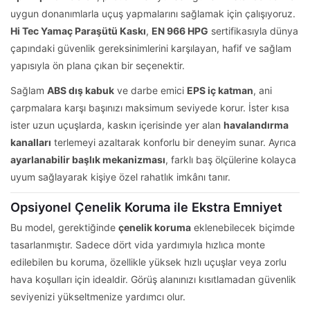
uygun donanımlarla uçuş yapmalarını sağlamak için çalışıyoruz.
Hi Tec Yamaç Paraşütü Kaskı
,
EN 966 HPG
sertifikasıyla dünya
çapındaki güvenlik gereksinimlerini karşılayan, hafif ve sağlam
yapısıyla ön plana çıkan bir seçenektir.
Sağlam
ABS dış kabuk
ve darbe emici
EPS iç katman
, ani
çarpmalara karşı başınızı maksimum seviyede korur. İster kısa
ister uzun uçuşlarda, kaskın içerisinde yer alan
havalandırma
kanalları
terlemeyi azaltarak konforlu bir deneyim sunar. Ayrıca
ayarlanabilir başlık mekanizması
, farklı baş ölçülerine kolayca
uyum sağlayarak kişiye özel rahatlık imkânı tanır.
Opsiyonel Çenelik Koruma ile Ekstra Emniyet
Bu model, gerektiğinde
çenelik koruma
eklenebilecek biçimde
tasarlanmıştır. Sadece dört vida yardımıyla hızlıca monte
edilebilen bu koruma, özellikle yüksek hızlı uçuşlar veya zorlu
hava koşulları için idealdir. Görüş alanınızı kısıtlamadan güvenlik
seviyenizi yükseltmenize yardımcı olur.