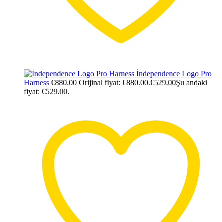
İndependence Logo Pro
Harness
€
880.00
Orijinal fiyat: €880.00.
€
529.00
Şu andaki
fiyat: €529.00.