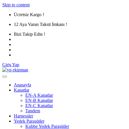
Skip to content
Ücretsiz Kargo !
12 Aya Varan Taksit İmkanı !
Bizi Takip Edin !
Giriş Yap
Anasayfa
Kanatlar
EN-A Kanatlar
EN-B Kanatlar
EN-C Kanatlar
Tandem
Harnessler
Yedek Paraşütler
Kubbe Yedek Paraşütler