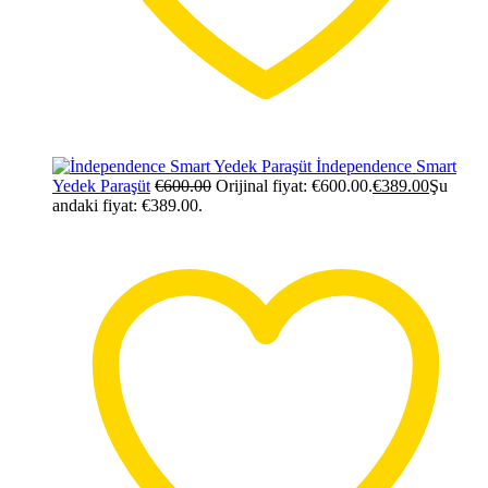
İndependence Smart
Yedek Paraşüt
€
600.00
Orijinal fiyat: €600.00.
€
389.00
Şu
andaki fiyat: €389.00.