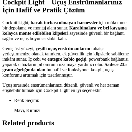
Cockpit Light – Uçuş Enstrümanlarınız
İçin Hafif ve Pratik Çözüm
Cockpit Light,
bacak torbası olmayan harnessler
için mükemmel
bir depolama ve montaj alanı sunar.
Karabinalara ve bel kayışına
kolayca monte edilebilen klipsleri
sayesinde güvenli bir bağlantı
sağlar ve uçuş boyunca stabil kalır.
Geniş üst yüzeyi,
çeşitli uçuş enstrümanlarını
rahatça
yerleştirmenize olanak tanırken, ek güvenlik için klipslerle sabitleme
imkânı sunar. İç cebi ve
entegre kablo geçişi
, powerbank bağlantısı
yaparak cihazların pil ömrünü uzatmaya yardımcı olur.
Sadece 235
gram ağırlığında olan
bu hafif ve fonksiyonel kokpit, uçuş
konforunu artırmak için tasarlanmıştır.
Uçuş sırasında enstrümanlarınızı düzenli, güvenli ve her zaman
erişilebilir tutmak için Cockpit Light en iyi seçenektir.
Renk Seçimi:
Mavi, Kırmızı
Related products