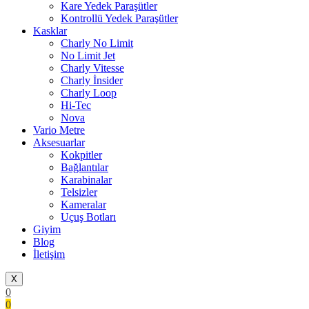
Kare Yedek Paraşütler
Kontrollü Yedek Paraşütler
Kasklar
Charly No Limit
No Limit Jet
Charly Vitesse
Charly İnsider
Charly Loop
Hi-Tec
Nova
Vario Metre
Aksesuarlar
Kokpitler
Bağlantılar
Karabinalar
Telsizler
Kameralar
Uçuş Botları
Giyim
Blog
İletişim
X
0
0