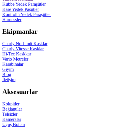
Kubbe Yedek Paraşütler
Kare Yedek Paşütler
Kontrollü Yedek Paraşütler
Harnessler
Ekipmanlar
Charly No Limit Kasklar
Charly Vitesse Kasklar
Hi-Tec Kaskkar
Vario Metreler
Karabinalar
Giyim
Blog
İletişim
Aksesuarlar
Kokpitler
Bağlantılar
Telsizler
Kameralar
Uçuş Botları