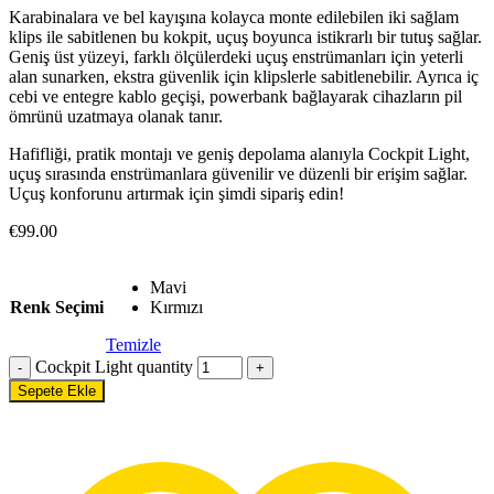
Karabinalara ve bel kayışına kolayca monte edilebilen iki sağlam
klips ile sabitlenen bu kokpit, uçuş boyunca istikrarlı bir tutuş sağlar.
Geniş üst yüzeyi, farklı ölçülerdeki uçuş enstrümanları için yeterli
alan sunarken, ekstra güvenlik için klipslerle sabitlenebilir. Ayrıca iç
cebi ve entegre kablo geçişi, powerbank bağlayarak cihazların pil
ömrünü uzatmaya olanak tanır.
Hafifliği, pratik montajı ve geniş depolama alanıyla Cockpit Light,
uçuş sırasında enstrümanlara güvenilir ve düzenli bir erişim sağlar.
Uçuş konforunu artırmak için şimdi sipariş edin!
€
99.00
Mavi
Renk Seçimi
Kırmızı
Temizle
Cockpit Light quantity
Sepete Ekle