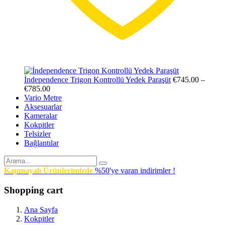
İndependence Trigon Kontrollü Yedek Paraşüt
€
745.00
–
€
785.00
Vario Metre
Aksesuarlar
Kameralar
Kokpitler
Telsizler
Bağlantılar
Kapmayalı Ürünlerimizde
%50'ye varan indirimler !
Shopping cart
Ana Sayfa
Kokpitler