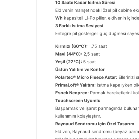
10 Saate Kadar Isıtma Süresi
Eldivenin manşetindeki özel pil cebine eks
Wh
kapasiteli Li-Po piller, eldivenin için
3 Farklı Isıtma Seviyesi
Entegre pil göstergeli güç düğmesi sayesin
Kırmızı (60°C):
1,75 saat
Mavi (44°C):
2,5 saat
Yeşil (22°C):
5 saat
Üstün Yalıtım ve Konfor
Polartec® Micro Fleece Astar:
Ellerinizi 
PrimaLoft® Yalıtım:
Isıtma kapalıyken bil
Esnek Neopren:
Parmak hareketlerini kolay
Touchscreen Uyumlu
Başparmak ve işaret parmağında bulunan 
kullanımını kolaylaştırır.
Raynaud Sendromu için Özel Tasarım
Eldiven, Raynaud sendromu (beyaz parmak 