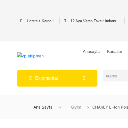
Ücretsiz Kargo !
12 Aya Varan Taksit İmkanı !
Anasayfa
Kanatlar
Ekipmanlar
Ana Sayfa
Giyim
CHARLY Li-Ion Pola