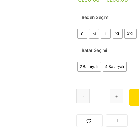
Beden Seçimi
S
M
L
XL
XXL
Batar Seçimi
2 Bataryalı
4 Bataryalı