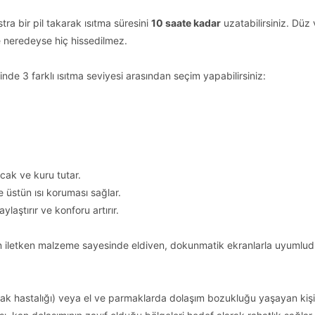
tra bir pil takarak ısıtma süresini
10 saate kadar
uzatabilirsiniz. Düz
de neredeyse hiç hissedilmez.
de 3 farklı ısıtma seviyesi arasından seçim yapabilirsiniz:
sıcak ve kuru tutar.
e üstün ısı koruması sağlar.
laştırır ve konforu artırır.
iletken malzeme sayesinde eldiven, dokunmatik ekranlarla uyumludu
hastalığı) veya el ve parmaklarda dolaşım bozukluğu yaşayan kişiler 