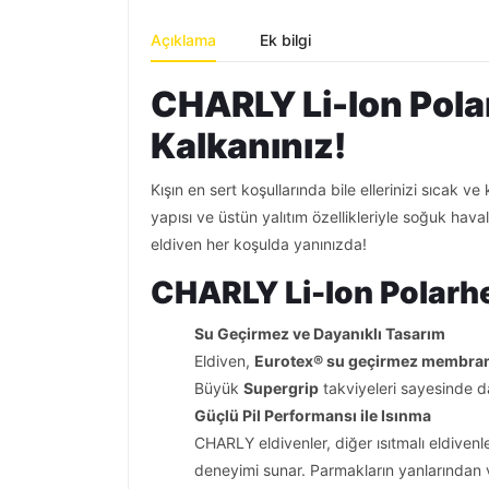
Açıklama
Ek bilgi
CHARLY Li-Ion Pola
Kalkanınız!
Kışın en sert koşullarında bile ellerinizi sıcak 
yapısı ve üstün yalıtım özellikleriyle soğuk hav
eldiven her koşulda yanınızda!
CHARLY Li-Ion Polarhe
Su Geçirmez ve Dayanıklı Tasarım
Eldiven,
Eurotex® su geçirmez membra
Büyük
Supergrip
takviyeleri sayesinde daya
Güçlü Pil Performansı ile Isınma
CHARLY eldivenler, diğer ısıtmalı eldivenl
deneyimi sunar. Parmakların yanlarından v