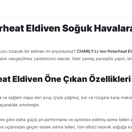
rheat Eldiven Soğuk Havalar
ve kuru tutacak bir eldiven mi arıyorsunuz?
CHARLY Li-Ion Polarheat E
aların vazgeçilmez yardımcınız olacak. İster yamaç paraşütü yapın, ist
at Eldiven Öne Çıkan Özellikleri
n
ve sağlam napa deri avuç içiyle yağmur, kar ve rüzgara karşı mak
nıklılık artırılmıştır.
ere göre daha güçlü pil performansı ve optimize edilmiş ısıtma telleri
e uçlarından geçen esnek ısıtma telleri, tüm elinizi ısıtarak soğuğa