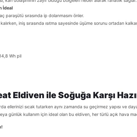
, kan dolaşımının zayıf olduğu bölgeleri hedef alarak rahatlık sağlar.
n İdeal
aç paraşütü sırasında ip dolanmasını önler.
ak kalırken, iniş sırasında ısıtma sayesinde üşüme sorunu ortadan kalkar
14,8 Wh pil
at Eldiven ile Soğuğa Karşı Hazı
rda ellerinizi sıcak tutarken aynı zamanda su geçirmez yapısı ve da
eya günlük kullanım için ideal olan bu eldiven, her türlü açık hava m
n!