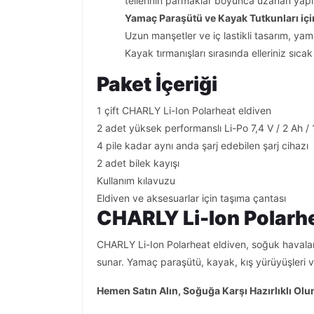
tellerinin parmaklar boyunca uzanan yapısı
Yamaç Paraşütü ve Kayak Tutkunları içi
Uzun manşetler ve iç lastikli tasarım, yam
Kayak tırmanışları sırasında elleriniz sıc
Paket İçeriği
1 çift CHARLY Li-Ion Polarheat eldiven
2 adet yüksek performanslı Li-Po 7,4 V / 2 Ah / 
4 pile kadar aynı anda şarj edebilen şarj cihazı
2 adet bilek kayışı
Kullanım kılavuzu
Eldiven ve aksesuarlar için taşıma çantası
CHARLY Li-Ion Polarhe
CHARLY Li-Ion Polarheat eldiven, soğuk havala
sunar. Yamaç paraşütü, kayak, kış yürüyüşleri v
Hemen Satın Alın, Soğuğa Karşı Hazırlıklı Olu