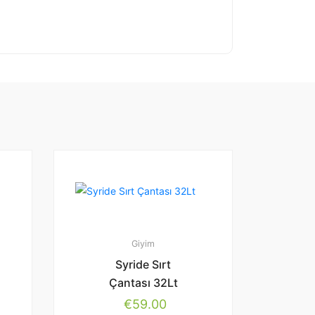
Giyim
Syride Sırt
Çantası 32Lt
€
59.00