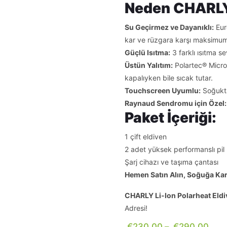
Neden CHARLY 
Su Geçirmez ve Dayanıklı:
Eur
kar ve rüzgara karşı maksimu
Güçlü Isıtma:
3 farklı ısıtma se
Üstün Yalıtım:
Polartec® Micro 
kapalıyken bile sıcak tutar.
Touchscreen Uyumlu:
Soğukta
Raynaud Sendromu için Özel:
Paket İçeriği:
1 çift eldiven
2 adet yüksek performanslı pil
Şarj cihazı ve taşıma çantası
Hemen Satın Alın, Soğuğa Karş
CHARLY Li-Ion Polarheat Eld
Adresi!
€
230.00
–
€
290.00