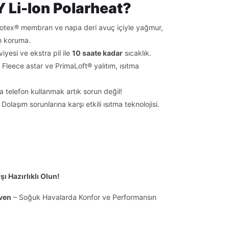
Li-Ion Polarheat?
otex® membran ve napa deri avuç içiyle yağmur,
m koruma.
viyesi ve ekstra pil ile
10 saate kadar
sıcaklık.
Fleece astar ve PrimaLoft® yalıtım, ısıtma
 telefon kullanmak artık sorun değil!
Dolaşım sorunlarına karşı etkili ısıtma teknolojisi.
ı Hazırlıklı Olun!
iven
– Soğuk Havalarda Konfor ve Performansın