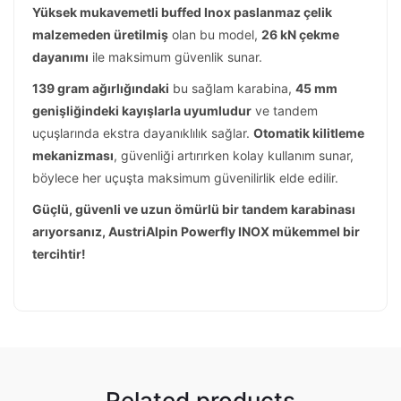
Yüksek mukavemetli buffed Inox paslanmaz çelik
malzemeden üretilmiş
olan bu model,
26 kN çekme
dayanımı
ile maksimum güvenlik sunar.
139 gram ağırlığındaki
bu sağlam karabina,
45 mm
genişliğindeki kayışlarla uyumludur
ve tandem
uçuşlarında ekstra dayanıklılık sağlar.
Otomatik kilitleme
mekanizması
, güvenliği artırırken kolay kullanım sunar,
böylece her uçuşta maksimum güvenilirlik elde edilir.
Güçlü, güvenli ve uzun ömürlü bir tandem karabinası
arıyorsanız, AustriAlpin Powerfly INOX mükemmel bir
tercihtir!
Related products