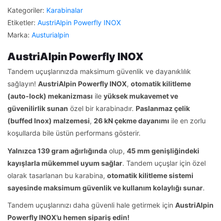
Kategoriler:
Karabinalar
Etiketler:
AustriAlpin Powerfly INOX
Marka:
Austurialpin
AustriAlpin Powerfly INOX
Tandem uçuşlarınızda maksimum güvenlik ve dayanıklılık
sağlayın!
AustriAlpin Powerfly INOX
,
otomatik kilitleme
(auto-lock) mekanizması
ile
yüksek mukavemet ve
güvenilirlik sunan
özel bir karabinadır.
Paslanmaz çelik
(buffed Inox) malzemesi
,
26 kN çekme dayanımı
ile en zorlu
koşullarda bile üstün performans gösterir.
Yalnızca 139 gram ağırlığında
olup,
45 mm genişliğindeki
kayışlarla mükemmel uyum sağlar
. Tandem uçuşlar için özel
olarak tasarlanan bu karabina,
otomatik kilitleme sistemi
sayesinde maksimum güvenlik ve kullanım kolaylığı sunar
.
Tandem uçuşlarınızı daha güvenli hale getirmek için
AustriAlpin
Powerfly INOX’u hemen sipariş edin!