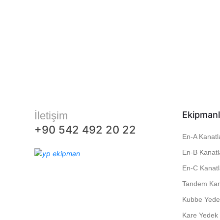
İletişim
Ekipmanl
+90 542 492 20 22
En-A Kanatl
En-B Kanatl
En-C Kanatl
Tandem Kan
Kubbe Yedek
Kare Yedek 