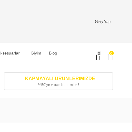
Giriş Yap
ksesuarlar
Giyim
Blog
0
0
KAPMAYALI ÜRÜNLERIMIZDE
%50'ye varan indirimler !