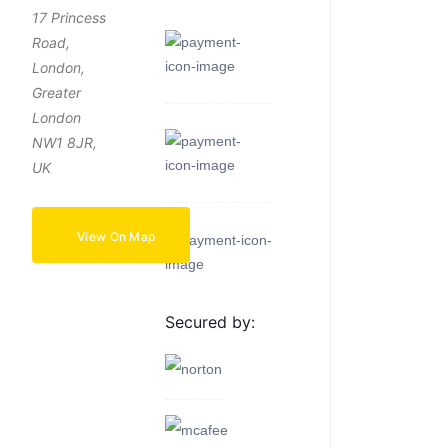
17 Princess
Road,
London,
Greater
London
NW1 8JR,
UK
View On Map
Secured by: