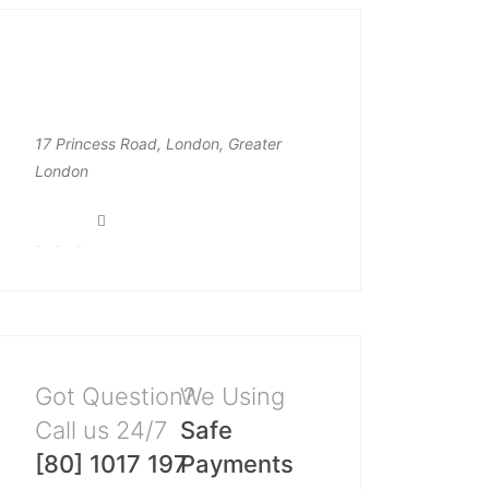
17 Princess Road, London, Greater
London
Got Question?
We Using
Call us 24/7
Safe
[80] 1017 197
Payments